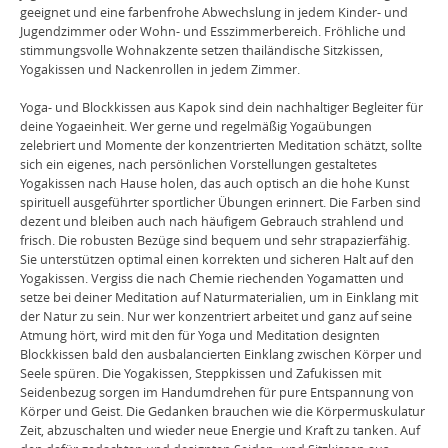
geeignet und eine farbenfrohe Abwechslung in jedem Kinder- und
Jugendzimmer oder Wohn- und Esszimmerbereich. Fröhliche und
stimmungsvolle Wohnakzente setzen thailändische Sitzkissen,
Yogakissen und Nackenrollen in jedem Zimmer.
Yoga- und Blockkissen aus Kapok sind dein nachhaltiger Begleiter für
deine Yogaeinheit. Wer gerne und regelmäßig Yogaübungen
zelebriert und Momente der konzentrierten Meditation schätzt, sollte
sich ein eigenes, nach persönlichen Vorstellungen gestaltetes
Yogakissen nach Hause holen, das auch optisch an die hohe Kunst
spirituell ausgeführter sportlicher Übungen erinnert. Die Farben sind
dezent und bleiben auch nach häufigem Gebrauch strahlend und
frisch. Die robusten Bezüge sind bequem und sehr strapazierfähig.
Sie unterstützen optimal einen korrekten und sicheren Halt auf den
Yogakissen. Vergiss die nach Chemie riechenden Yogamatten und
setze bei deiner Meditation auf Naturmaterialien, um in Einklang mit
der Natur zu sein. Nur wer konzentriert arbeitet und ganz auf seine
Atmung hört, wird mit den für Yoga und Meditation designten
Blockkissen bald den ausbalancierten Einklang zwischen Körper und
Seele spüren. Die Yogakissen, Steppkissen und Zafukissen mit
Seidenbezug sorgen im Handumdrehen für pure Entspannung von
Körper und Geist. Die Gedanken brauchen wie die Körpermuskulatur
Zeit, abzuschalten und wieder neue Energie und Kraft zu tanken. Auf