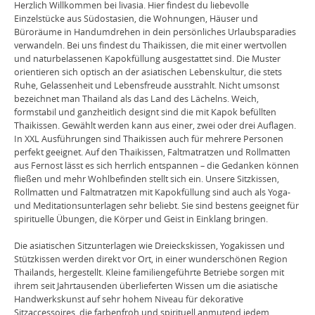
Herzlich Willkommen bei livasia. Hier findest du liebevolle
Einzelstücke aus Südostasien, die Wohnungen, Häuser und
Büroräume in Handumdrehen in dein persönliches Urlaubsparadies
verwandeln. Bei uns findest du Thaikissen, die mit einer wertvollen
und naturbelassenen Kapokfüllung ausgestattet sind. Die Muster
orientieren sich optisch an der asiatischen Lebenskultur, die stets
Ruhe, Gelassenheit und Lebensfreude ausstrahlt. Nicht umsonst
bezeichnet man Thailand als das Land des Lächelns. Weich,
formstabil und ganzheitlich designt sind die mit Kapok befüllten
Thaikissen. Gewählt werden kann aus einer, zwei oder drei Auflagen.
In XXL Ausführungen sind Thaikissen auch für mehrere Personen
perfekt geeignet. Auf den Thaikissen, Faltmatratzen und Rollmatten
aus Fernost lässt es sich herrlich entspannen – die Gedanken können
fließen und mehr Wohlbefinden stellt sich ein. Unsere Sitzkissen,
Rollmatten und Faltmatratzen mit Kapokfüllung sind auch als Yoga-
und Meditationsunterlagen sehr beliebt. Sie sind bestens geeignet für
spirituelle Übungen, die Körper und Geist in Einklang bringen.
Die asiatischen Sitzunterlagen wie Dreieckskissen, Yogakissen und
Stützkissen werden direkt vor Ort, in einer wunderschönen Region
Thailands, hergestellt. Kleine familiengeführte Betriebe sorgen mit
ihrem seit Jahrtausenden überlieferten Wissen um die asiatische
Handwerkskunst auf sehr hohem Niveau für dekorative
Sitzaccessoires, die farbenfroh und spirituell anmutend jedem