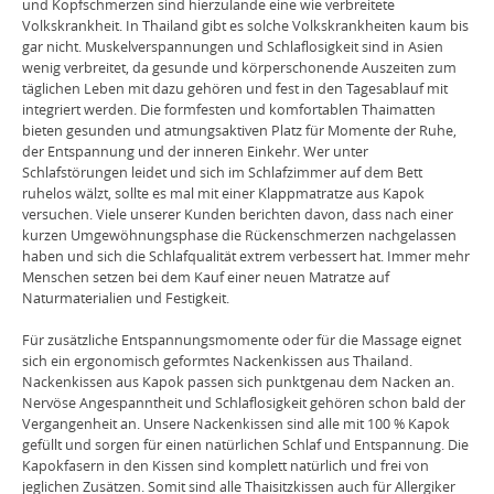
und Kopfschmerzen sind hierzulande eine wie verbreitete
Volkskrankheit. In Thailand gibt es solche Volkskrankheiten kaum bis
gar nicht. Muskelverspannungen und Schlaflosigkeit sind in Asien
wenig verbreitet, da gesunde und körperschonende Auszeiten zum
täglichen Leben mit dazu gehören und fest in den Tagesablauf mit
integriert werden. Die formfesten und komfortablen Thaimatten
bieten gesunden und atmungsaktiven Platz für Momente der Ruhe,
der Entspannung und der inneren Einkehr. Wer unter
Schlafstörungen leidet und sich im Schlafzimmer auf dem Bett
ruhelos wälzt, sollte es mal mit einer Klappmatratze aus Kapok
versuchen. Viele unserer Kunden berichten davon, dass nach einer
kurzen Umgewöhnungsphase die Rückenschmerzen nachgelassen
haben und sich die Schlafqualität extrem verbessert hat. Immer mehr
Menschen setzen bei dem Kauf einer neuen Matratze auf
Naturmaterialien und Festigkeit.
Für zusätzliche Entspannungsmomente oder für die Massage eignet
sich ein ergonomisch geformtes Nackenkissen aus Thailand.
Nackenkissen aus Kapok passen sich punktgenau dem Nacken an.
Nervöse Angespanntheit und Schlaflosigkeit gehören schon bald der
Vergangenheit an. Unsere Nackenkissen sind alle mit 100 % Kapok
gefüllt und sorgen für einen natürlichen Schlaf und Entspannung. Die
Kapokfasern in den Kissen sind komplett natürlich und frei von
jeglichen Zusätzen. Somit sind alle Thaisitzkissen auch für Allergiker