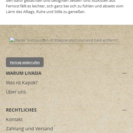
den dafür gedachten und designten Seiden- und Sitzkissen aus
Fernost fällt es leichter, sich ganz bei sich zu fühlen und abseits vom
Lärm des Alltags, Ruhe und Stille zu genießen.
Vertrag widerrufen
WARUM LIVASIA
Was ist Kapok?
Über uns
RECHTLICHES
Kontakt
Zahlung und Versand