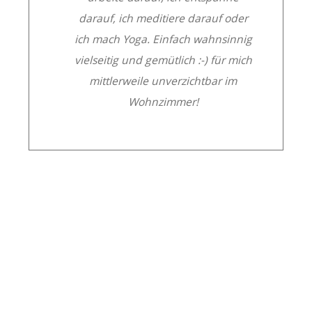
darauf, ich meditiere darauf oder
ich mach Yoga. Einfach wahnsinnig
vielseitig und gemütlich :-) für mich
mittlerweile unverzichtbar im
Wohnzimmer!
KLAPPMATRATZEN UND
THAIKISSEN AUS KAPOK –
WERDE AUCH DU ZUM KAPOK
FAN!