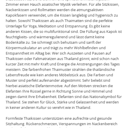
Zimmer einen Hauch asiatischer Mystik verleihen. Für alle Sitzkissen,
Nackenkissen und Rollmatten werden die atmungsaktiven
Kapokfasern verwendet, um die Kissen langlebig und hygienisch zu
halten. Sowohl Thaikissen als auch Thaimatten sind die perfekte
Unterlage für Yoga, Meditation und Entspannung. Es gibt keine
anderen Kissen, die so multifunktional sind. Die Füllung aus Kapok ist
feuchtigkeits- und wärmeregulierend und lässt damit keine
Bodenkälte zu. Sie schmiegt sich behutsam und sanft der
Körpermuskulatur an und trägt zu mehr Wohlbefinden und
Entspanntheit im Alltag bei. Wer sich Auszeiten und Pausen auf
Thaikissen oder Faltmatratzen aus Thailand gönnt, wird schon nach
kurzer Zeit mit mehr Kraft und Energie die Anstrengungen des Tages
meistern. Die farbenfrohen Thaimuster strahlen die thailändische
Lebensfreude wie kein anderes Möbelstück aus. Die Farben und
Muster sind perfekt aufeinander abgestimmt. Sehr beliebt sind
hierbei asiatische Elefantenmotive. Auf den Motiven strecken die
Elefanten Ihre Rüssel gerne in Richtung Sonne und Himmel und
zeigen damit Ihre Erhabenheit. Elefanten sind das Nationalsymbol für
Thailand. Sie stehen für Glück, Stärke und Gelassenheit und werden
in keiner anderen Kultur so verehrt wie in Thailand.
Formfeste Thaikissen unterstützen eine aufrechte und gesunde
Sitzhaltung. Rückenschmerzen, Verspannungen im Nackenbereich