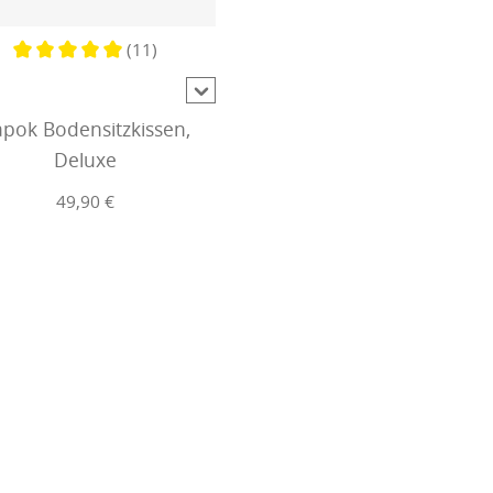
(11)
Durchschnittliche Bewertung von 5 von 5 Sternen
pok Bodensitzkissen,
Deluxe
49,90 €