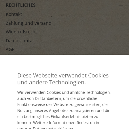
RECHTLICHES
Kontakt
Zahlung und Versand
Widerrufsrecht
Datenschutz
AGB
Impressum
Diese Webseite verwendet Cookies
ZAHLUNGSARTEN
und andere Technologien.
Wir verwenden Cookies und ähnliche Technologien,
auch von Drittanbietern, um die ordentliche
Funktionsweise der Website zu gewährleisten, die
Nutzung unseres Angebotes zu analysieren und dir
ein bestmögliches Einkaufserlebnis bieten zu
Handverarbeitet, nachhaltig, individuell – livasia, dein Name für
können. Weitere Informationen findest du in
asiatisches Wohnen.
unserer Datenschutzerklärung.
Eine Marke der Asia Wohnstudio GmbH.