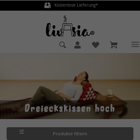
Kostenlose Lieferung*
alt springen
Dreieckskissen hoch
Produkte filtern