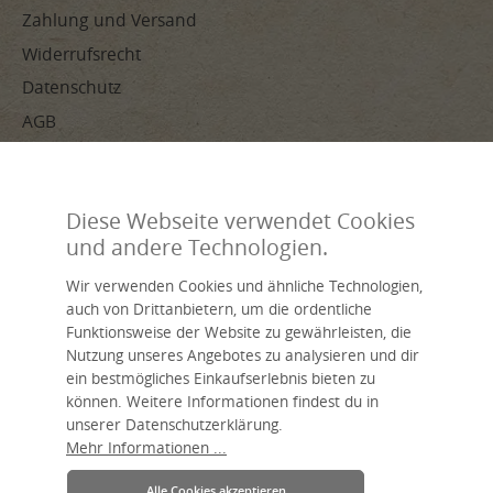
Zahlung und Versand
Widerrufsrecht
Datenschutz
AGB
Impressum
Diese Webseite verwendet Cookies
ZAHLUNGSARTEN
und andere Technologien.
Wir verwenden Cookies und ähnliche Technologien,
auch von Drittanbietern, um die ordentliche
Funktionsweise der Website zu gewährleisten, die
Nutzung unseres Angebotes zu analysieren und dir
ein bestmögliches Einkaufserlebnis bieten zu
Handverarbeitet, nachhaltig, individuell – livasia, dein Name für
können. Weitere Informationen findest du in
asiatisches Wohnen.
Eine Marke der Asia Wohnstudio GmbH.
unserer Datenschutzerklärung.
Mehr Informationen ...
Alle Cookies akzeptieren