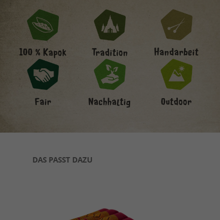
Handarbeit
100 % Kapok
Tradition
Fair
Nachhaltig
Outdoor
Produktgalerie überspringen
DAS PASST DAZU