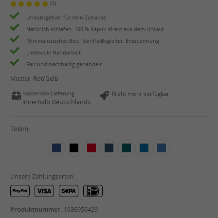
(3)
Durchschnittliche Bewertung von 5 von 5 Sternen
Urlaubsgefühl für dein Zuhause
Natürlich schlafen: 100 % Kapok direkt aus dem Urwald
Minimalistisches Bett, Vanlife-Begleiter, Entspannung
Liebevolle Handarbeit
Fair und nachhaltig gehandelt
Muster:
Rot/Gelb
Kostenlose Lieferung
Nicht mehr verfügbar
innerhalb Deutschlands
Teilen:
Unsere Zahlungsarten:
Produktnummer:
1036956429