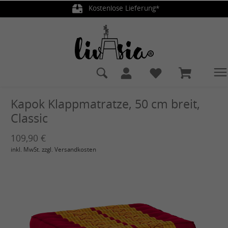
Kostenlose Lieferung*
alt springen
Kapok Klappmatratze, 50 cm breit,
Classic
109,90 €
inkl. MwSt. zzgl. Versandkosten
Bildergalerie überspringen