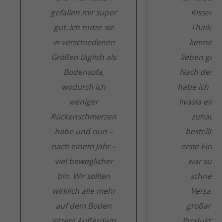
gefallen mir super
Kissen i
gut. Ich nutze sie
Thailan
in verschiedenen
kennen 
Größen täglich als
lieben gele
Bodensofa,
Nach der R
wodurch ich
habe ich mir
weniger
livasia eines
Rückenschmerzen
zuhause
habe und nun –
bestellt. D
nach einem Jahr –
erste Eindr
viel beweglicher
war super
bin. Wir sollten
schnelle
wirklich alle mehr
Versand
auf dem Boden
großartig
sitzen! Außerdem
Produkt! 