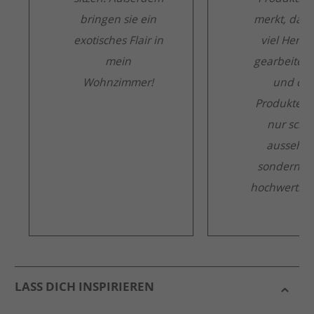
bringen sie ein
merkt, dass
exotisches Flair in
viel Herzb
mein
gearbeitet 
Wohnzimmer!
und die
Produkte ni
nur schö
aussehen
sondern a
hochwertig s
LASS DICH INSPIRIEREN