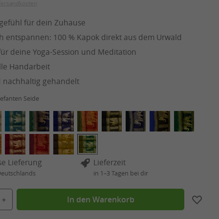
 Versandkosten
gefühl für dein Zuhause
ch entspannen: 100 % Kapok direkt aus dem Urwald
 für deine Yoga-Session und Meditation
lle Handarbeit
d nachhaltig gehandelt
efanten Seide
se Lieferung
Lieferzeit
Deutschlands
in 1–3 Tagen bei dir
Gib den gewünschten Wert ein oder benutze die Schaltflächen um die Anzahl zu er
In den Warenkorb