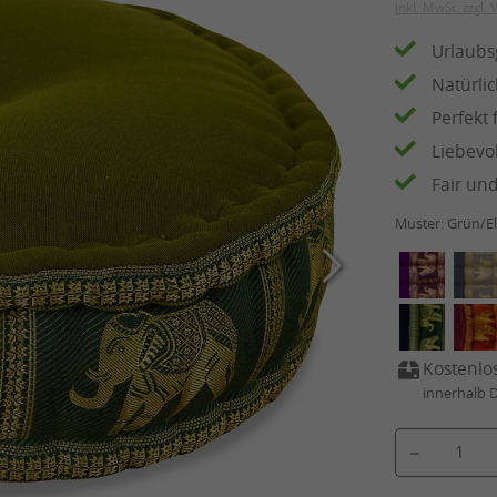
inkl. MwSt. zzgl.
Urlaubs
Natürli
Perfekt
Liebevo
Fair un
Muster:
Grün/El
Kostenlo
innerhalb 
Produkt Anzahl: 