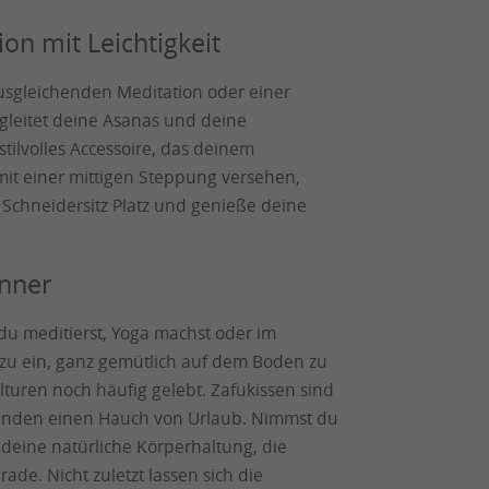
on mit Leichtigkeit
 ausgleichenden Meditation oder einer
gleitet deine Asanas und deine
tilvolles Accessoire, das deinem
 mit einer mittigen Steppung versehen,
Schneidersitz Platz und genieße deine
önner
 du meditierst, Yoga machst oder im
dazu ein, ganz gemütlich auf dem Boden zu
ulturen noch häufig gelebt. Zafukissen sind
Wänden einen Hauch von Urlaub. Nimmst du
s deine natürliche Körperhaltung, die
de. Nicht zuletzt lassen sich die