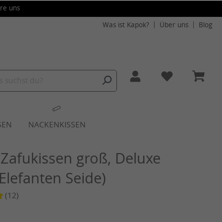
re uns
Was ist Kapok?
Über uns
Blog
SEN
NACKENKISSEN
Zafukissen groß, Deluxe
Elefanten Seide)
(12)
liche Bewertung von 5 von 5 Sternen