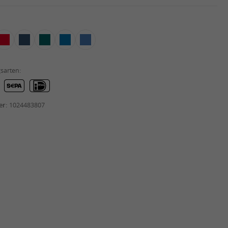
sarten:
er:
1024483807