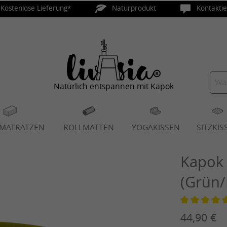
Kostenlose Lieferung*
Naturprodukt
Kontaktie
Natürlich entspannen mit Kapok
PMATRATZEN
ROLLMATTEN
YOGAKISSEN
SITZKIS
Kapok 
(Grün/
Durchschnitt
44,90 €